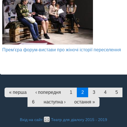
Прем'єра форум-вистави про жіночі історії переселення
« перша
‹ попередня
1
2
3
4
5
6
наступна ›
остання »
Вхід на сайт
Театр для діалогу 2015 - 2019