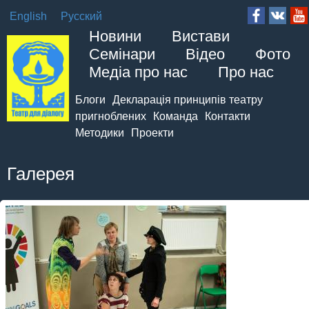
English
Русский
Новини
Вистави
Семінари
Відео
Фото
Медіа про нас
Про нас
Блоги
Декларація принципів театру
пригноблених
Команда
Контакти
Методики
Проекти
Галерея