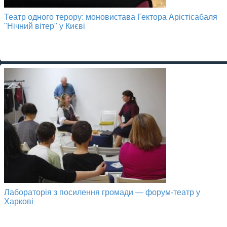
Театр одного терору: моновистава Гектора Арістісабаля
"Нічний вітер" у Києві
Лабораторія з посилення громади — форум-театр у
Харкові