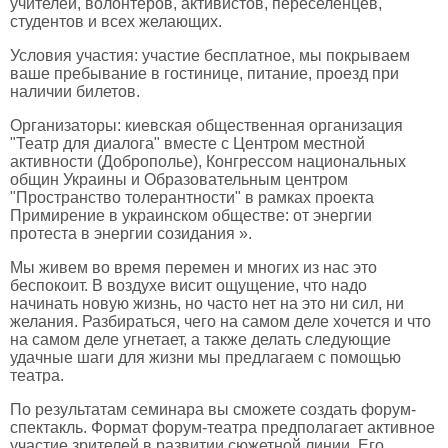
учителей, волонтеров, активистов, переселенцев,
студентов и всех желающих.
Условия участия: участие бесплатное, мы покрываем
ваше пребывание в гостинице, питание, проезд при
наличии билетов.
Организаторы: киевская общественная организация
"Театр для диалога" вместе с Центром местной
активности (Доброполье), Конгрессом национальных
общин Украины и Образовательным центром
"Пространство толерантности" в рамках проекта
Примирение в украинском обществе: от энергии
протеста в энергии созидания ».
Мы живем во время перемен и многих из нас это
беспокоит.
В воздухе висит ощущение, что надо
начинать новую жизнь, но часто нет на это ни сил, ни
желания.
Разбираться, чего на самом деле хочется и что
на самом деле угнетает, а также делать следующие
удачные шаги для жизни мы предлагаем с помощью
театра.
По результатам семинара вы сможете создать форум-
спектакль.
Формат форум-театра предполагает активное
участие зрителей в развитии сюжетной линии.
Его