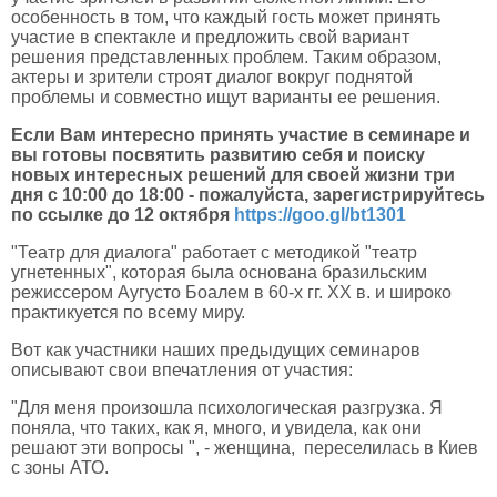
особенность в том, что каждый гость может принять
участие в спектакле и предложить свой вариант
решения представленных проблем.
Таким образом,
актеры и зрители строят диалог вокруг поднятой
проблемы и совместно ищут варианты ее решения.
Если Вам интересно принять участие в семинаре и
вы готовы посвятить развитию себя и поиску
новых интересных решений для своей жизни три
дня с 10:00 до 18:00 - пожалуйста, зарегистрируйтесь
по ссылке до 12 октября
https://goo.gl/bt1301
"Театр для диалога" работает с методикой "театр
угнетенных", которая была основана бразильским
режиссером Аугусто Боалем в 60-х гг. ХХ в.
и широко
практикуется по всему миру.
Вот как участники наших предыдущих семинаров
описывают свои впечатления от участия:
"Для меня произошла психологическая разгрузка.
Я
поняла, что таких, как я, много, и увидела, как они
решают эти вопросы ", - женщина, переселилась в Киев
с зоны АТО.