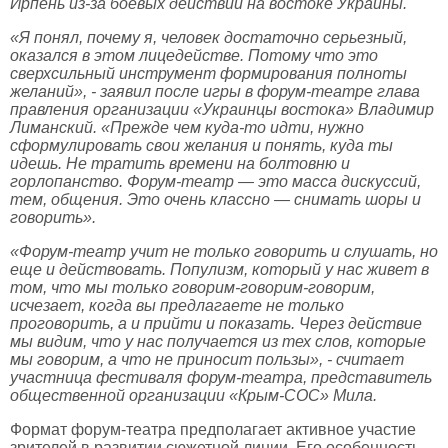
Ирпень из-за боевых действий на востоке Украины.
«Я понял, почему я, человек достаточно серьезный,
оказался в этом лицедействе. Потому что это
сверхсильный инструмент формирования полноты
желаний», - заявил после игры в форум-театре глава
правления организации «Украинцы востока» Владимир
Лиманский. «Прежде чем куда-то идти, нужно
сформулировать свои желания и понять, куда ты
идешь. Не тратить времени на болтовню и
горлопанство. Форум-театр — это масса дискуссий,
тем, общения. Это очень классно — снимать шоры и
говорить».
«Форум-театр учит не только говорить и слушать, но
еще и действовать. Популизм, который у нас живет в
том, что мы только говорим-говорим-говорим,
исчезает, когда вы предлагаете не только
проговорить, а и прийти и показать. Через действие
мы видим, что у нас получается из тех слов, которые
мы говорим, а что не приносит пользы», - считает
участница фестиваля форум-театра, представитель
общественной организации «Крым-СОС» Мила.
Формат форум-театра предполагает активное участие
зрителей в развитии сюжетной линии. Его особенность