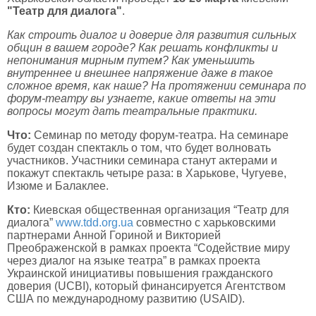
"Театр для диалога"
.
Как строить диалог и доверие для развития сильных
общин в вашем городе? Как решать конфликты и
непонимания мирным путем? Как уменьшить
внутреннее и внешнее напряжение даже в такое
сложное время, как наше? На протяжении семинара по
форум-театру вы узнаете, какие ответы на эти
вопросы могут дать театральные практики.
Что:
Семинар по методу форум-театра. На семинаре
будет создан спектакль о том, что будет волновать
участников. Участники семинара станут актерами и
покажут спектакль четыре раза: в Харькове, Чугуеве,
Изюме и Балаклее.
Кто:
Киевская общественная организация “Театр для
диалога”
www.tdd.org.ua
совместно с харьковскими
партнерами Анной Гориной и Викторией
Преображенской в рамках проекта “Содействие миру
через диалог на языке театра” в рамках проекта
Украинской инициативы повышения гражданского
доверия (UCBI), который финансируется Агентством
США по международному развитию (USAID).