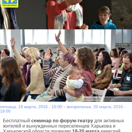
Автор фото:
Нина Ходоривская
пятница, 18 марта, 2016 - 10:00
–
воскресенье, 20 марта, 2016 -
18:00
Бесплатный
семинар по форум-театру
для активных
жителей и вынужденных переселенцев Харькова и
Харьковской области проведет
18-20 марта
киевский