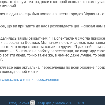
ормате форум-театра, роли в которой исполняют сами учас
х историй.
т в один конец» был показан в шести городах Украины - о
бре, що ви приїздите до нас і розповідаєте це!" - сказал нам
делилась таким открытием: "На спектакле я смогла прикос
 и выросли на Востоке. Мы ничем не отличаемся, нам навя
о то, что люди с востока какие-то другие. Я для себя призн
ция - я бы взяла на работу переселенца, но квартиру свою
то вот эти люди, точно такие же, в чем-то даже лучше, то реш
".
акля все еще актуальна: переселенцы по всей Украине про
в повседневной жизни.
м-спектакль о жизни переселенцев
Вход на сайт
Театр для диалога 2015 - 2019