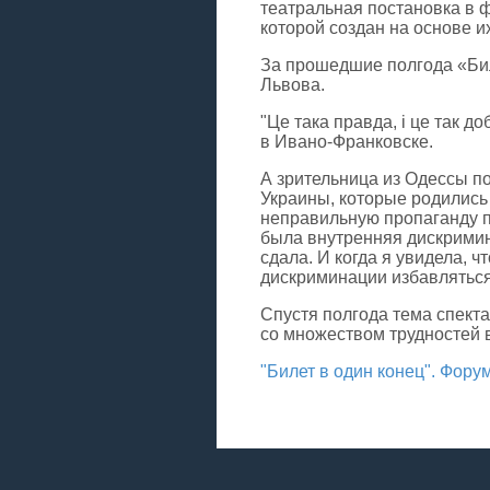
театральная постановка в ф
которой создан на основе и
За прошедшие полгода «Биле
Львова.
"Це така правда, і це так до
в Ивано-Франковске.
А зрительница из Одессы по
Украины, которые родились
неправильную пропаганду пр
была внутренняя дискримина
сдала. И когда я увидела, ч
дискриминации избавляться
Спустя полгода тема спект
со множеством трудностей 
"Билет в один конец". Фору