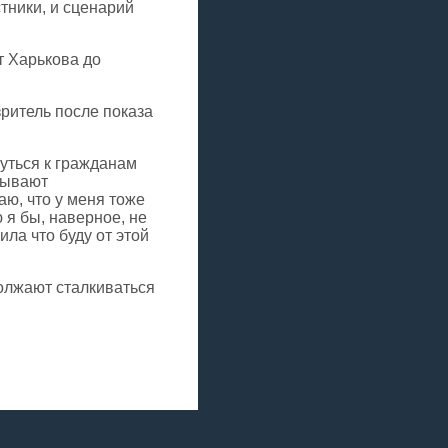
тники, и сценарий
т Харькова до
 зритель после показа
нуться к гражданам
зывают
аю, что у меня тоже
 я бы, наверное, не
ила что буду от этой
должают сталкиваться