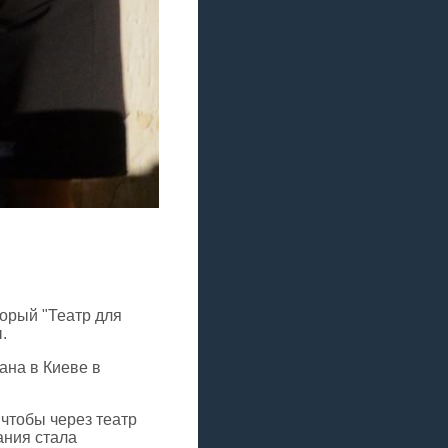
торый "Театр для
.
ана в Киеве в
 чтобы через театр
ания стала