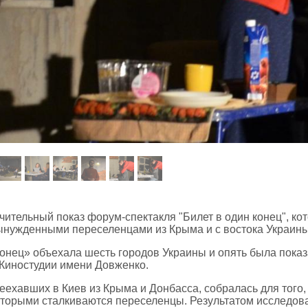
чительный показ форум-спектакля "Билет в один конец", ко
вынужденными переселенцами из Крыма и с востока Украины
онец» объехала шесть городов Украины и опять была показ
 Киностудии имени Довженко.
еехавших в Киев из Крыма и Донбасса, собралась для того,
оторыми сталкиваются переселенцы. Результатом исследов