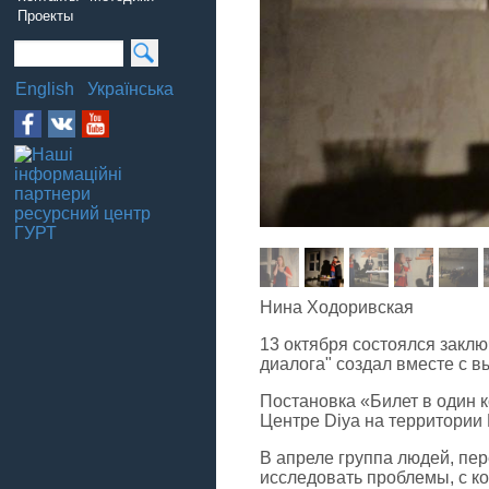
Проекты
English
Українська
Нина Ходоривская
13 октября состоялся заклю
диалога" создал вместе с 
Постановка «Билет в один к
Центре Diya на территории
В апреле группа людей, пер
исследовать проблемы, с к