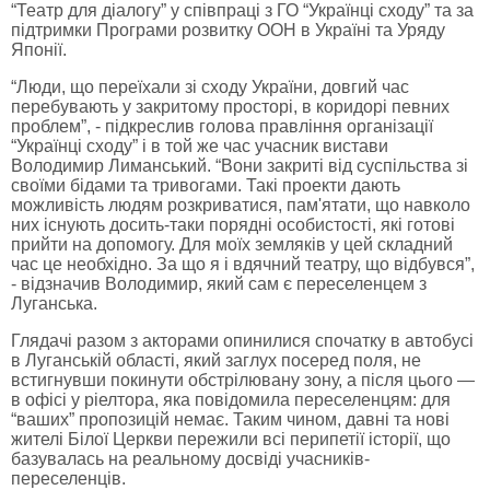
“Театр для діалогу” у співпраці з ГО “Українці сходу” та за
підтримки Програми розвитку ООН в Україні та Уряду
Японії.
“Люди, що переїхали зі сходу України, довгий час
перебувають у закритому просторі, в коридорі певних
проблем”, - підкреслив голова правління організації
“Українці сходу” і в той же час учасник вистави
Володимир Лиманський. “Вони закриті від суспільства зі
своїми бідами та тривогами. Такі проекти дають
можливість людям розкриватися, пам'ятати, що навколо
них існують досить-таки порядні особистості, які готові
прийти на допомогу. Для моїх земляків у цей складний
час це необхідно. За що я і вдячний театру, що відбувся”,
- відзначив Володимир, який сам є переселенцем з
Луганська.
Глядачі разом з акторами опинилися спочатку в автобусі
в Луганській області, який заглух посеред поля, не
встигнувши покинути обстрілювану зону, а після цього —
в офісі у ріелтора, яка повідомила переселенцям: для
“ваших” пропозицій немає. Таким чином, давні та нові
жителі Білої Церкви пережили всі перипетії історії, що
базувалась на реальному досвіді учасників-
переселенців.