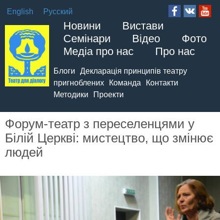
English
Русский
Новини
Вистави
Семінари
Відео
Фото
Медіа про нас
Про нас
Блоги
Декларація принципів театру
пригноблених
Команда
Контакти
Методики
Проекти
Форум-театр з переселенцями у
Білій Церкві: мистецтво, що змінює
людей