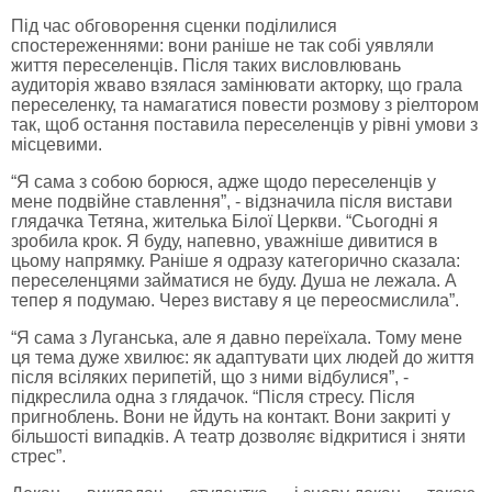
Під час обговорення сценки поділилися
спостереженнями: вони раніше не так собі уявляли
життя переселенців. Після таких висловлювань
аудиторія жваво взялася замінювати акторку, що грала
переселенку, та намагатися повести розмову з ріелтором
так, щоб остання поставила переселенців у рівні умови з
місцевими.
“Я сама з собою борюся, адже щодо переселенців у
мене подвійне ставлення”, - відзначила після вистави
глядачка Тетяна, жителька Білої Церкви. “Сьогодні я
зробила крок. Я буду, напевно, уважніше дивитися в
цьому напрямку. Раніше я одразу категорично сказала:
переселенцями займатися не буду. Душа не лежала. А
тепер я подумаю. Через виставу я це переосмислила”.
“Я сама з Луганська, але я давно переїхала. Тому мене
ця тема дуже хвилює: як адаптувати цих людей до життя
після всіляких перипетій, що з ними відбулися”, -
підкреслила одна з глядачок. “Після стресу. Після
пригноблень. Вони не йдуть на контакт. Вони закриті у
більшості випадків. А театр дозволяє відкритися і зняти
стрес”.