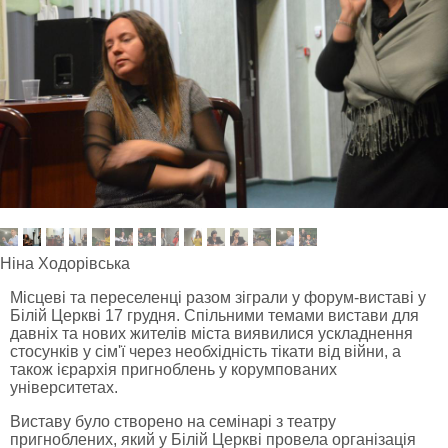
Ніна Ходорівська
Місцеві та переселенці разом зіграли у форум-виставі у
Білій Церкві 17 грудня. Спільними темами вистави для
давніх та нових жителів міста виявилися ускладнення
стосунків у сім'ї через необхідність тікати від війни, а
також ієрархія пригноблень у корумпованих
університетах.
Виставу було створено на семінарі з театру
пригноблених, який у Білій Церкві провела організація