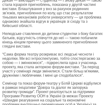
Декан — викладач — студентка — і знову декан — такою
стала ієрархія пригноблень, показана у другій частині
вистави. Влаштування у внз за рахунок родинних
зв'язків, пригноблення по колу, що стає результатом
тіньових механізмів роботи університету — ця проблема
однаково знайшла відгук в українців зі сходу та з
Київської області.
Нелюдське ставлення до дитини-студентки з боку багатих
батьків, відсутність співчуття до неї — такою побачили
кінець кінцем причину цього замкненого пригноблення
глядачі вистави.
“Сама форма театру розкриває всі людські чесноти і
недоліки. Ми всі інтроспектуємо, тобто спостерігаємо за
собою — і змінюємося”, - підкреслила одна з учасниць
проекту, яка стала акторкою форум-вистави. “За період
участі у семінарі люди змінилися. Стали більш м'якими,
дружніми і люблячими. І мені це сподобалося”.
Семінар та показ форум-театру у Білій Церкві відбулися
в рамках ініціативи “Довіра та діалог як запорука
розвитку громади”. Проект реалізується за підтримки
Програми Розвитку ООН в Україні (в межах Проекту
«Швидке реагування на соціальні та економічні
проблеми внутрішньо переміщених осіб в Україні») за