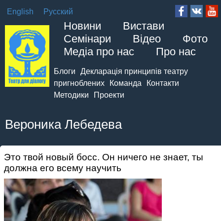
English
Русский
Новини
Вистави
Семінари
Відео
Фото
Медіа про нас
Про нас
Блоги
Декларація принципів театру
пригноблених
Команда
Контакти
Методики
Проекти
Вероника Лебедева
Это твой новый босс. Он ничего не знает, ты
должна его всему научить