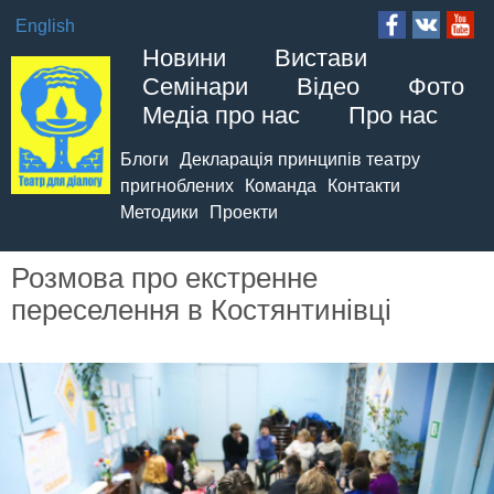
English
Новини
Вистави
Семінари
Відео
Фото
Медіа про нас
Про нас
Блоги
Декларація принципів театру
пригноблених
Команда
Контакти
Методики
Проекти
Розмова про екстренне
переселення в Костянтинівці