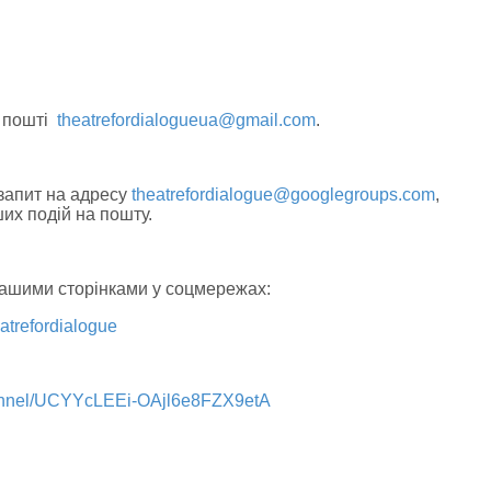
о пошті
theatrefordialogueua@gmail.com
.
запит на адресу
theatrefordialogue@googlegroups.com
,
их подій на пошту.
нашими сторінками у соцмережах:
atrefordialogue
hannel/UCYYcLEEi-OAjl6e8FZX9etA