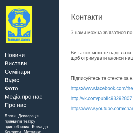
Контакти
З нами можна зв'язатися п
Ви також можете надіслати 
Новини
щоб отримувати анонси наш
Вистави
Семінари
Підписуйтесь та стежте за 
Відео
Фото
https://www.facebook.com/the
Медіа про нас
http://vk.com/public98292807
Про нас
https://www.youtube.com/c
Блоги
Декларація
принципів театру
пригноблених
Команда
Контакти
Методики