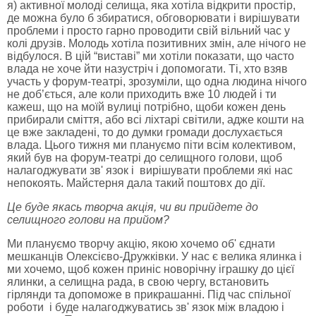
я) активної молоді селища, яка хотіла відкрити простір,
де можна було б збиратися, обговорювати і вирішувати
проблеми і просто гарно проводити свій вільний час у
колі друзів. Молодь хотіла позитивних змін, але нічого не
відбулося. В цій “виставі” ми хотіли показати, що часто
влада не хоче йти назустріч і допомогати. Ті, хто взяв
участь у форум-театрі, зрозуміли, що одна людина нічого
не доб’ється, але коли приходить вже 10 людей і ти
кажеш, що на моїй вулиці потрібно, щоби кожен день
прибирали сміття, або всі ліхтарі світили, адже кошти на
це вже закладені, то до думки громади дослухається
влада. Цього тижня ми плануємо піти всім колективом,
який був на форум-театрі до селищного голови, щоб
налагоджувати зв' язок і вирішувати проблеми які нас
непокоять. Майстерня дала такий поштовх до дії.
Це буде якась творча акція, чи ви прийдете до
селищного голови на прийом?
Ми плануємо творчу акцію, якою хочемо об' єднати
мешканців Олексієво-Дружківки. У нас є велика ялинка і
ми хочемо, щоб кожен приніс новорічну іграшку до цієї
ялинки, а селищна рада, в свою чергу, встановить
гірлянди та допоможе в прикрашанні. Під час спільної
роботи і буде налагоджуватись зв' язок між владою і