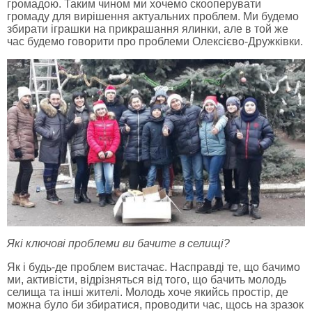
громадою. Таким чином ми хочемо скооперувати
громаду для вирішення актуальних проблем. Ми будемо
збирати іграшки на прикрашання ялинки, але в той же
час будемо говорити про проблеми Олексієво-Дружківки.
Які ключові проблеми ви бачите в селищі?
Як і будь-де проблем вистачає. Насправді те, що бачимо
ми, активісти, відрізняться від того, що бачить молодь
селища та інші жителі. Молодь хоче якийсь простір, де
можна було би збиратися, проводити час, щось на зразок