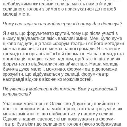
небайдужими жителями селища мають намір йти до
селищного голови з вимогою прислухатися до потреб
молоді міста.
Чому вас зацікавила майстерня «Театру для діалогу»?
Я знав, що форум-театр крутий, тому що після участі в
ньому відбуваються якісь важливі зміни. Мені було дуже
цікаво відчути, що таке «форум-театр» і як його методики
можна використати в межах нашої громади. Я є членом
громадської організації «Твій формат». Наша громадська
організація працює саме над тим, щоб такі ініціативи як
форум-театр відбувалися якнайчастіше. Наша молодь
бачила дуже мало і, можливо, форум-театр допоможе
зрозуміти, що відбувається у селищі, форум-театр
насправді відкрив віконечко можливостей.
Як участь у майстерні допомогла Вам у громадській
активності?
Учасники майстерні в Олексієво-Дружківці прийшли не
просто подивитися на майстерню, а хотіли зрозуміти, як
можна змінити те, що відбувається у нашому селищі.
Одною з наших сценок, які ми показували на форум-
театрі був візит до селищного голови (якого зображував