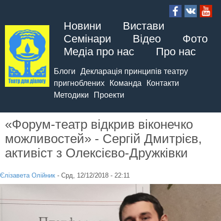
Новини
Вистави
Семінари
Відео
Фото
Медіа про нас
Про нас
Блоги
Декларація принципів театру
пригноблених
Команда
Контакти
Методики
Проекти
«Форум-театр відкрив віконечко
можливостей» - Сергій Дмитрієв,
активіст з Олексієво-Дружківки
Єлізавета Олійник
-
Срд, 12/12/2018 - 22:11