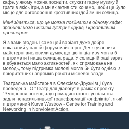
кафе, у якому можна посидіти, слухати гарну музику й
грати в якісь ігри, а ми як активісти хочемо, щоби це було
місце для обговорення креативних ідей зміни селища.
Мені здається, що це можна поєднати в одному кафе:
зробити його і місцем зустрічі друзів, і креативним
простором.
Я з вами згоден. І саме цей варіант дуже добре
показаний у нашій форум-майстерні. Деякі учасники
майстерні висловили думку, що цю ініціативу могла б
підтримати і наша селищна рада. У селищній раді зараз
відбувається мало активностей, які спрямована на
молодь, тому підтримка молоді могла би бути однією з
пріоритетних напрямків роботи місцевої влади.
Театральна майстерня в Олексієво-Дружківці була
проведена ГО "Театр для діалогу" в рамках проекту
"Зміцнення потенціалу громадянського суспільства
задля ненасильницької трансформації конфліктів", який
підтриманий Kurve Wustrow - Centre for Training and
Networking in Nonviolent Action.