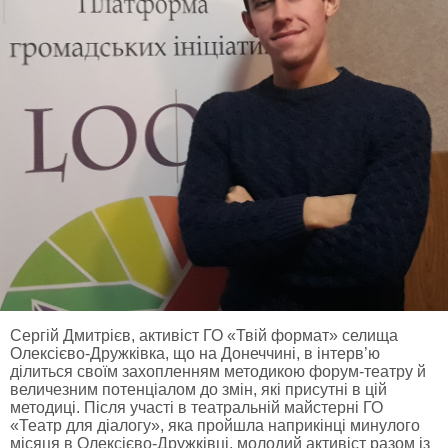
Сергій Дмитрієв, активіст ГО «Твій формат» селища
Олексієво-Дружківка, що на Донеччині, в інтерв’ю
ділиться своїм захопленням методикою форум-театру й
величезним потенціалом до змін, які присутні в цій
методиці. Після участі в театральній майстерні ГО
«Театр для діалогу», яка пройшла наприкінці минулого
місяця в Олексієво-Дружківці, молодий активіст разом із